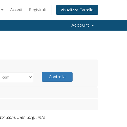
o
Accedi
Registrati
Visualizza Carrello
Account
Controlla
: .com, .net, .org, .info