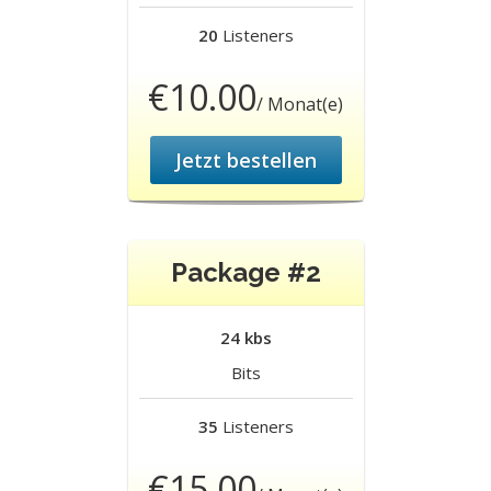
20
Listeners
€10.00
/ Monat(e)
Jetzt bestellen
Package #2
24 kbs
Bits
35
Listeners
€15.00